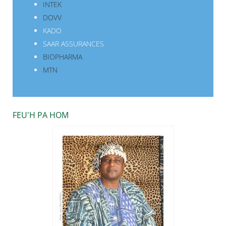
INTEK
DOVV
KADO
SAAR ASSURANCES
BIOPHARMA
MTN
FEU'H PA HOM