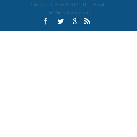
Info Line : (237) 675 812 291 | Email :
info@lielatatomdjap.org