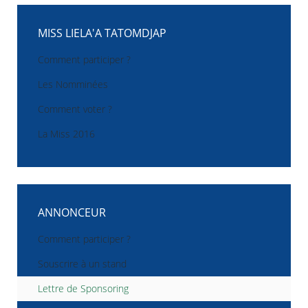
MISS LIELA'A TATOMDJAP
Comment participer ?
Les Nomminées
Comment voter ?
La Miss 2016
ANNONCEUR
Comment participer ?
Souscrire à un stand
Lettre de Sponsoring