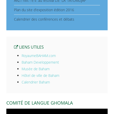
ARZT hilft ! e.V. au festival LIE' LA' TATOMDJAP
Plan du site d'exposition édition 2016
Calendrier des conférences et débats
LIENS UTILES
RoyaumeBAHAM.com
Baham Developpement
Musée de Baham
Hôtel de ville de Baham
Calendrier Baham
COMITÉ DE LANGUE GHOMALA