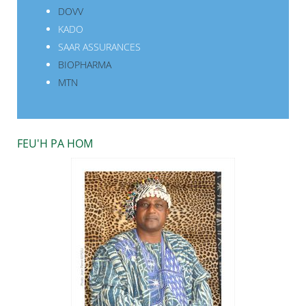
DOVV
KADO
SAAR ASSURANCES
BIOPHARMA
MTN
FEU'H PA HOM