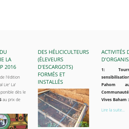
 DU
DES HÉLICICULTEURS
ACTIVITÉS
IE LA
(ÉLEVEURS
D'ORGANIS
P 2016
D'ESCARGOTS)
1: Tour
FORMÉS ET
de l'édition
sensibilisa
INSTALLÉS
l Lie' La'
Pahom au
ponible dès le
Communauté
6
au prix de
Vives Baham :
Lire la suite...