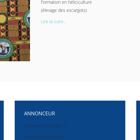
Formation en héliciculture
(élevage des escargots)
Lire la suite...
ANNONCEUR
Comment participer ?
Souscrire à un stand