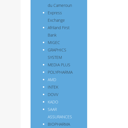
du Cameroun
Express
Exchange
Afriland First
Bank
MIGEC
GRAPHICS
SYSTEM
MEDIA PLUS
POLYPHARMA
AMD
INTEK
DOVV
KADO
SAAR
ASSURANCES
BIOPHARMA