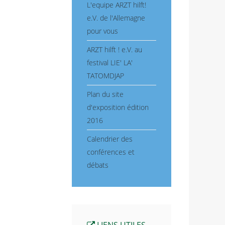
L'equipe ARZT hilft!
e.V. de l'Allemagne
pour vous
ARZT hilft ! e.V. au
festival LIE' LA'
TATOMDJAP
Plan du site
d'exposition édition
2016
Calendrier des
conférences et
débats
LIENS UTILES