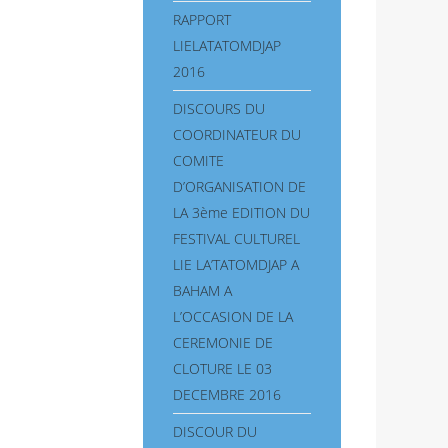
RAPPORT
LIELATATOMDJAP
2016
DISCOURS DU
COORDINATEUR DU
COMITE
D’ORGANISATION DE
LA 3ème EDITION DU
FESTIVAL CULTUREL
LIE LA’TATOMDJAP A
BAHAM A
L’OCCASION DE LA
CEREMONIE DE
CLOTURE LE 03
DECEMBRE 2016
DISCOUR DU