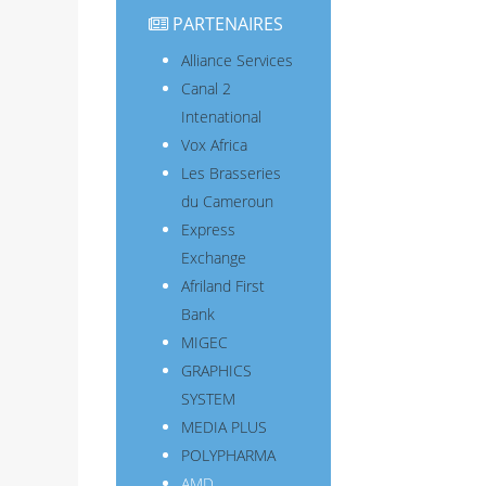
PARTENAIRES
Alliance Services
Canal 2
Intenational
Vox Africa
Les Brasseries
du Cameroun
Express
Exchange
Afriland First
Bank
MIGEC
GRAPHICS
SYSTEM
MEDIA PLUS
POLYPHARMA
AMD