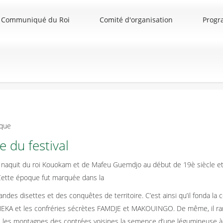
Communiqué du Roi
Comité d'organisation
Prog
ique
e du festival
 naquit du roi Kouokam et de Mafeu Guemdjo au début de 19è siècle et,
 Cette époque fut marquée dans la
andes disettes et des conquêtes de territoire. C’est ainsi qu’il fonda la c
EKA et les confréries sécrètes FAMDJE et MAKOUINGO. De même, il r
 les montagnes des contrées voisines la semence d’une légumineuse à