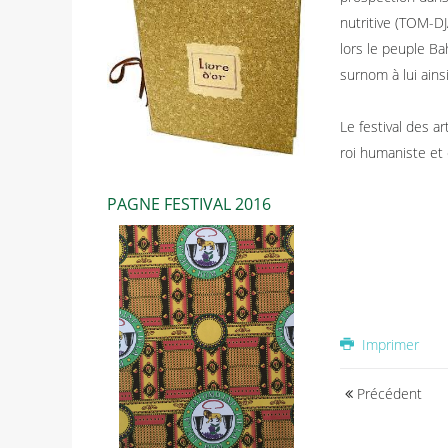
nutritive (TOM-DJ
lors le peuple B
surnom à lui ain
Le festival des a
roi humaniste et 
PAGNE FESTIVAL 2016
Imprimer
Précédent