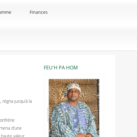
ramme
Finances
FEU'H PA HOM
 régna jusqu’à la
onfrérie
amena d’une
 haute valeur