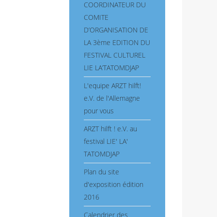
COORDINATEUR DU
COMITE
D’ORGANISATION DE
LA 3ème EDITION DU
FESTIVAL CULTUREL
LIE LA’TATOMDJAP
L'equipe ARZT hilft!
e.V. de l'Allemagne
pour vous
ARZT hilft ! e.V. au
festival LIE' LA'
TATOMDJAP
Plan du site
d'exposition édition
2016
Calendrier des