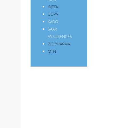
INTEK
DOVV
KADO
SAAR
ASSURANCES
BIOPHARMA
MTN